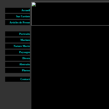
Accueil
Sur l'artiste
Articles de Presse
Portraits
Marines
Nature Morte
Paysages
Divers
Abstraits
Photos
Contact