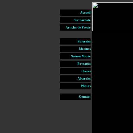
Accueil
Sur l'artiste
Articles de Presse
Portraits
Marines
Nature Morte
Paysages
Divers
Abstraits
Photos
Contact